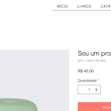
INÍCIO
LIVROS
CAT
Sou um pro
SKU: 126351351935
Preço
R$ 45,00
Quantidade
*
Adic